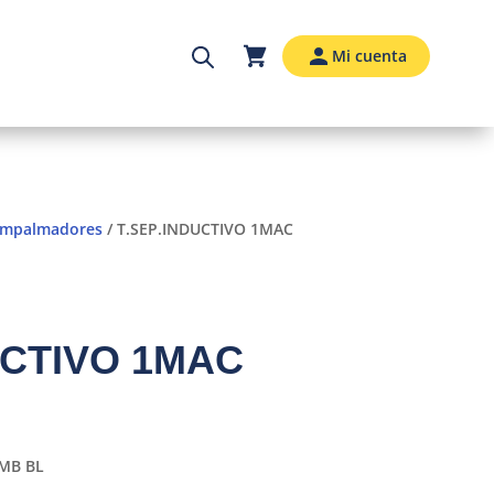
Mi cuenta
Empalmadores
/ T.SEP.INDUCTIVO 1MAC
UCTIVO 1MAC
MB BL