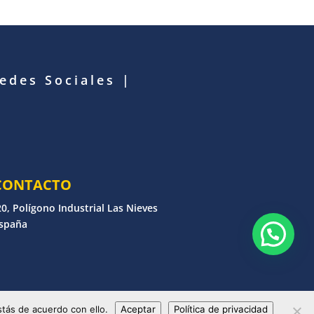
Redes Sociales
|
CONTACTO
0, Polígono Industrial Las Nieves
España
erechos reservados
tás de acuerdo con ello.
Aceptar
Política de privacidad