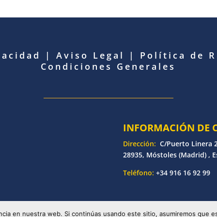
vacidad
|
Aviso Legal
|
Política de 
Condiciones Generales
INFORMACIÓN DE 
Dirección:
C/Puerto Linera 2
28935, Móstoles (Madrid) , 
Teléfono:
+34 916 16 92 99
etronic | Desarrollado por
Bankoi Software Factory
| Todos los d
cia en nuestra web. Si continúas usando este sitio, asumiremos que es