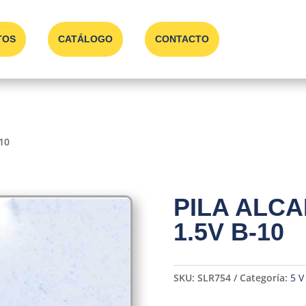
TOS
CATÁLOGO
CONTACTO
10
PILA ALCA
1.5V B-10
SKU:
SLR754
Categoría:
5 V