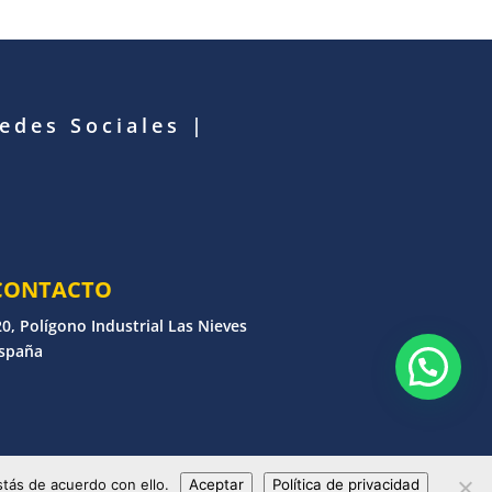
Redes Sociales
|
CONTACTO
0, Polígono Industrial Las Nieves
España
erechos reservados
tás de acuerdo con ello.
Aceptar
Política de privacidad