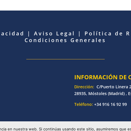
vacidad
|
Aviso Legal
|
Política de 
Condiciones Generales
INFORMACIÓN DE 
Dirección:
C/Puerto Linera 2
28935, Móstoles (Madrid) , 
Teléfono:
+34 916 16 92 99
etronic | Desarrollado por
Bankoi Software Factory
| Todos los d
cia en nuestra web. Si continúas usando este sitio, asumiremos que es