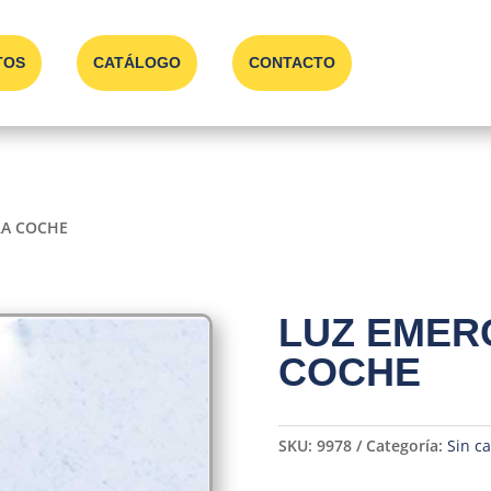
TOS
CATÁLOGO
CONTACTO
RA COCHE
LUZ EMER
COCHE
SKU:
9978
Categoría:
Sin ca