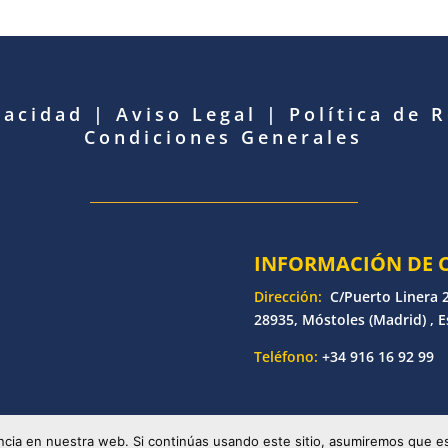
vacidad
|
Aviso Legal
|
Política de 
Condiciones Generales
INFORMACIÓN DE 
Dirección:
C/Puerto Linera 2
28935, Móstoles (Madrid) , 
Teléfono:
+34 916 16 92 99
etronic | Desarrollado por
Bankoi Software Factory
| Todos los d
cia en nuestra web. Si continúas usando este sitio, asumiremos que es