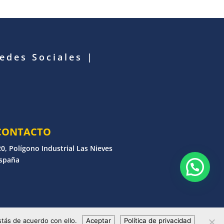
Redes Sociales
|
CONTACTO
0, Polígono Industrial Las Nieves
España
erechos reservados
tás de acuerdo con ello.
Aceptar
Política de privacidad