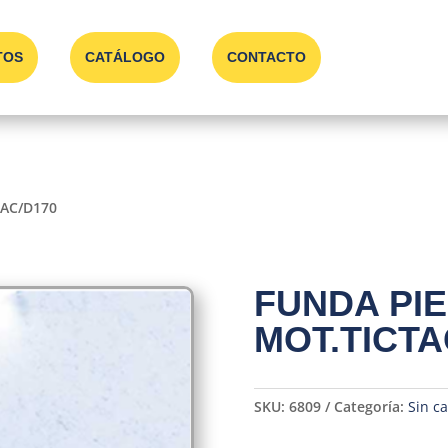
TOS
CATÁLOGO
CONTACTO
TAC/D170
FUNDA PIE
MOT.TICTA
SKU:
6809
Categoría:
Sin ca