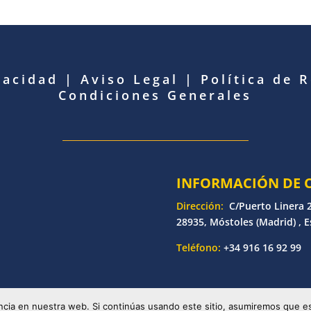
vacidad
|
Aviso Legal
|
Política de 
Condiciones Generales
INFORMACIÓN DE 
Dirección:
C/Puerto Linera 2
28935, Móstoles (Madrid) , 
Teléfono:
+34 916 16 92 99
etronic | Desarrollado por
Bankoi Software Factory
| Todos los d
cia en nuestra web. Si continúas usando este sitio, asumiremos que es