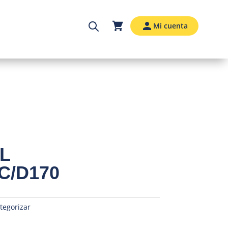
Mi cuenta
L
C/D170
tegorizar