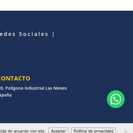
Redes Sociales
|
CONTACTO
0, Polígono Industrial Las Nieves
España
erechos reservados
tás de acuerdo con ello.
Aceptar
Política de privacidad