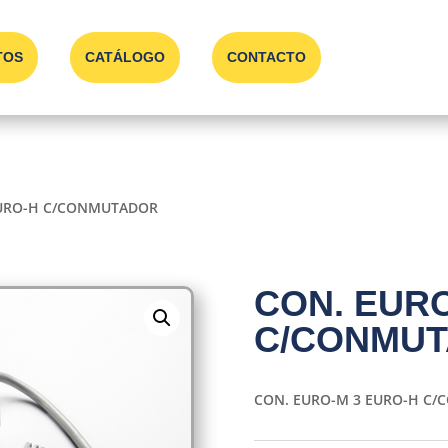
TOS
CATÁLOGO
CONTACTO
EURO-H C/CONMUTADOR
CON. EURO
C/CONMU
CON. EURO-M 3 EURO-H C