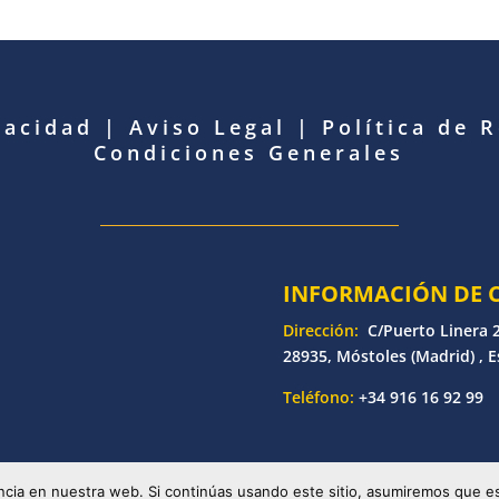
vacidad
|
Aviso Legal
|
Política de 
Condiciones Generales
INFORMACIÓN DE 
Dirección:
C/Puerto Linera 2
28935, Móstoles (Madrid) , 
Teléfono:
+34 916 16 92 99
etronic | Desarrollado por
Bankoi Software Factory
| Todos los d
cia en nuestra web. Si continúas usando este sitio, asumiremos que es