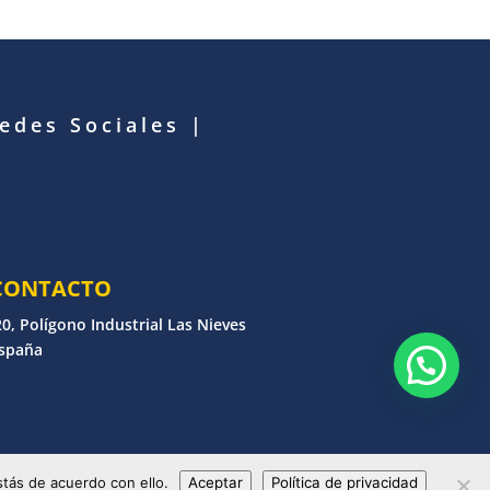
Redes Sociales
|
CONTACTO
0, Polígono Industrial Las Nieves
España
erechos reservados
tás de acuerdo con ello.
Aceptar
Política de privacidad