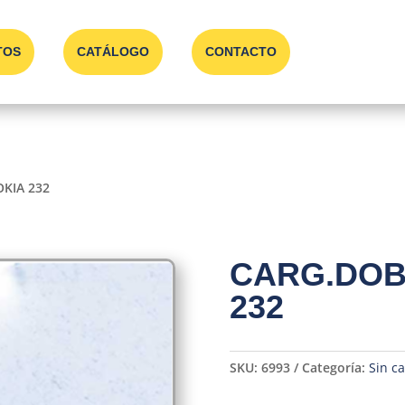
TOS
CATÁLOGO
CONTACTO
OKIA 232
CARG.DOBL
232
SKU:
6993
Categoría:
Sin ca