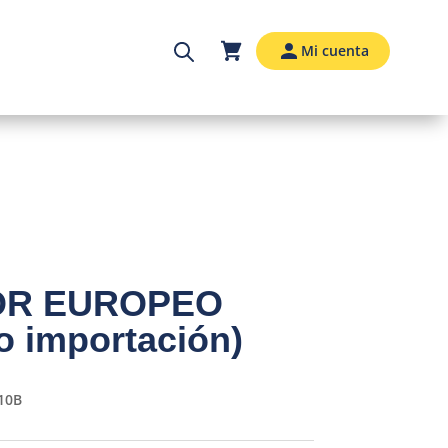
Mi cuenta
OR EUROPEO
o importación)
10B