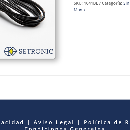
SKU:
1041BL
Categoría:
Sin
Mono
vacidad
|
Aviso Legal
|
Política de 
Condiciones Generales