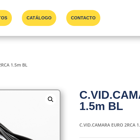
TOS
CATÁLOGO
CONTACTO
2RCA 1.5m BL
C.VID.CA
1.5m BL
C.VID.CAMARA EURO 2RCA 1