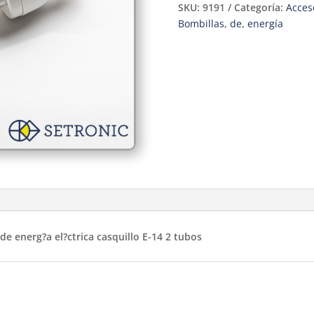
SKU:
9191
Categoría:
Acceso
Bombillas
,
de
,
energía
 energ?a el?ctrica casquillo E-14 2 tubos