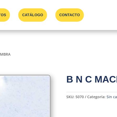
TOS
CATÁLOGO
CONTACTO
EMBRA
B N C MA
SKU:
5070
Categoría:
Sin ca