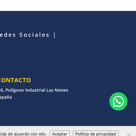
Redes Sociales
|
CONTACTO
0, Polígono Industrial Las Nieves
España
erechos reservados
tás de acuerdo con ello.
Aceptar
Política de privacidad