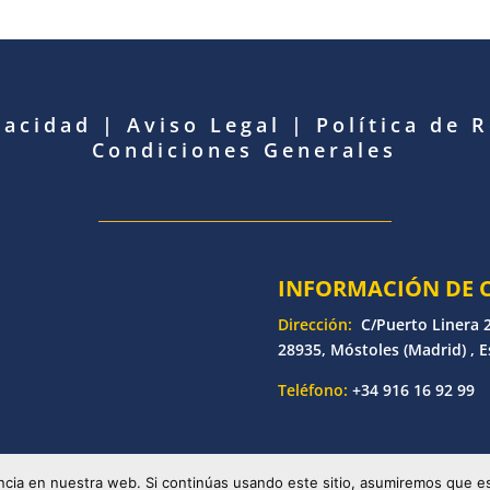
vacidad
|
Aviso Legal
|
Política de 
Condiciones Generales
INFORMACIÓN DE 
Dirección:
C/Puerto Linera 2
28935, Móstoles (Madrid) , 
Teléfono:
+34 916 16 92 99
etronic | Desarrollado por
Bankoi Software Factory
| Todos los d
cia en nuestra web. Si continúas usando este sitio, asumiremos que es