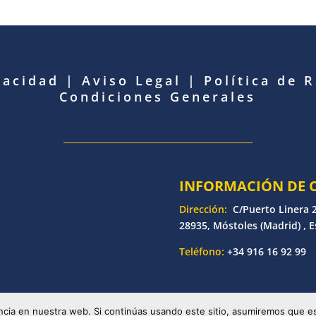
vacidad
|
Aviso Legal
|
Política de 
Condiciones Generales
INFORMACIÓN DE 
Dirección:
C/Puerto Linera 2
28935, Móstoles (Madrid) , 
Teléfono:
+34 916 16 92 99
etronic | Desarrollado por
Bankoi Software Factory
| Todos los d
cia en nuestra web. Si continúas usando este sitio, asumiremos que es