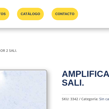
TOS
CATÁLOGO
CONTACTO
OR 2 SALI.
AMPLIFICA
SALI.
SKU:
3342
Categoría:
Sin ca