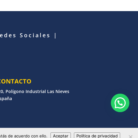
Redes Sociales
|
CONTACTO
0, Polígono Industrial Las Nieves
España
erechos reservados
tás de acuerdo con ello.
Aceptar
Política de privacidad