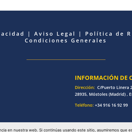
vacidad
|
Aviso Legal
|
Política de 
Condiciones Generales
INFORMACIÓN DE 
Dirección:
C/Puerto Linera 2
28935, Móstoles (Madrid) , 
Teléfono:
+34 916 16 92 99
etronic | Desarrollado por
Bankoi Software Factory
| Todos los d
cia en nuestra web. Si continúas usando este sitio, asumiremos que es