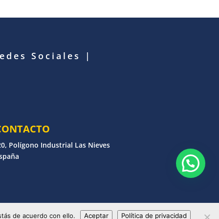
Redes Sociales
|
CONTACTO
0, Polígono Industrial Las Nieves
España
erechos reservados
tás de acuerdo con ello.
Aceptar
Política de privacidad