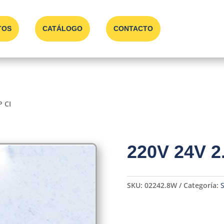
TOS
CATÁLOGO
CONTACTO
P CI
220V 24V 2
SKU:
02242.8W
Categoría:
S