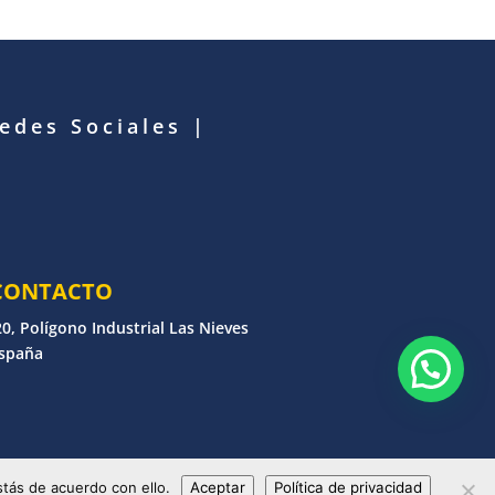
Redes Sociales
|
CONTACTO
0, Polígono Industrial Las Nieves
España
erechos reservados
tás de acuerdo con ello.
Aceptar
Política de privacidad