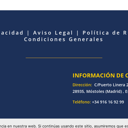
vacidad
|
Aviso Legal
|
Política de 
Condiciones Generales
INFORMACIÓN DE 
Dirección:
C/Puerto Linera 2
28935, Móstoles (Madrid) , 
Teléfono:
+34 916 16 92 99
etronic | Desarrollado por
Bankoi Software Factory
| Todos los d
cia en nuestra web. Si continúas usando este sitio, asumiremos que es